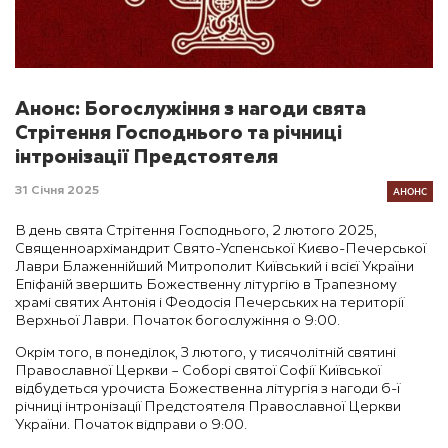
Анонс: Богослужіння з нагоди свята
Стрітення Господнього та річниці
інтронізації Предстоятеля
АНОНС
31 Січня 2025
В день свята Стрітення Господнього, 2 лютого 2025,
Священноархімандрит Свято-Успенської Києво-Печерської
Лаври Блаженнійший Митрополит Київський і всієї України
Епіфаній звершить Божественну літургію в Трапезному
храмі святих Антонія і Феодосія Печерських на території
Верхньої Лаври. Початок богослужіння о 9:00.
Окрім того, в понеділок, 3 лютого, у тисячолітній святині
Православної Церкви – Соборі святої Софії Київської
відбудеться урочиста Божественна літургія з нагоди 6-ї
річниці інтронізації Предстоятеля Православної Церкви
України. Початок відправи о 9:00.