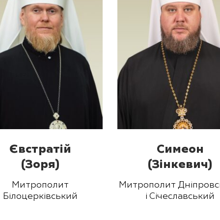
Євстратій
Симеон
(Зоря)
(Зінкевич)
Митрополит
Митрополит Дніпровс
Білоцерківський
і Січеславський