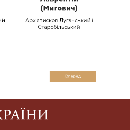
(Мигович)
й і
Архієпископ Луганський і
Старобільський
Вперед