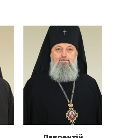
Лаврентій