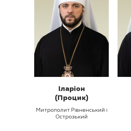
Іларіон
(Процик)
Митрополит Рівненський і
Острозький