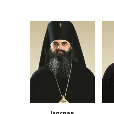
Ізяслав