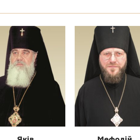
Яків
Мефодій