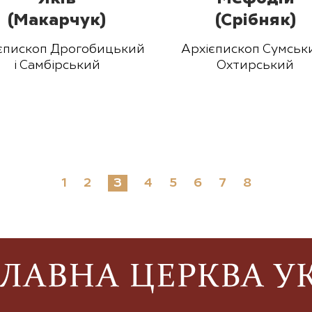
(Макарчук)
(Срібняк)
єпископ Дрогобицький
Архієпископ Сумськи
і Самбірський
Охтирський
1
2
4
5
6
7
8
3