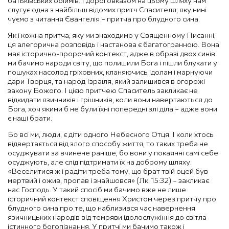
батьківських обіймів. І дороговказом на цьому шляху нам
слугує одна з найбільш відомих притч Спасителя, яку нині
чуємо з читання Євангелія – притча про блудного сина.
Як і кожна притча, яку ми знаходимо у Священному Писанні,
ця алегорична розповідь і настанова є багатогранною. Вона
має історично-пророчий контекст, адже в образі двох синів
ми бачимо народи світу, що полишили Бога і пішли блукати у
пошуках насолод гріховних, кланяючись ідолам і марнуючи
дари Творця, та народ Ізраїля, який залишився в огорожі
закону Божого. І цією притчею Спаситель закликає не
відкидати язичників і грішників, коли вони навертаються до
Бога, хоч якими б не були їхні попередні злі діла – адже вони
є наші брати.
Бо всі ми, люди, є діти одного Небесного Отця. І коли хтось
відвертається від злого способу життя, то таких треба не
осуджувати за вчинене раніше, бо вони у покаянні самі себе
осуджують, але слід підтримати їх на доброму шляху.
«Веселитися ж і радіти треба тому, що брат твій оцей був
мертвий і ожив, пропав і знайшовся» (Лк. 15:32) – закликає
нас Господь. У такий спосіб ми бачимо вже не лише
історичний контекст сповіщення Христом через притчу про
блудного сина про те, що наблизився час навернення
язичницьких народів від темряви ідолослужіння до світла
істинного богопізнання. У притчі ми бачимо також і