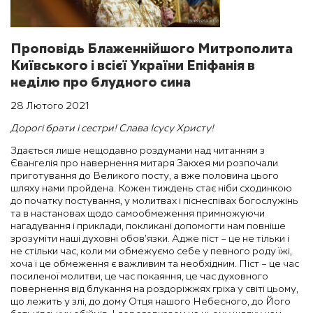
Проповідь Блаженнійшого Митрополита
Київського і всієї України Епіфанія в
неділю про блудного сина
28 Лютого 2021
Дорогі брати і сестри! Слава Ісусу Христу!
Здається лише нещодавно роздумами над читанням з
Євангелія про навернення митаря Закхея ми розпочали
приготування до Великого посту, а вже половина цього
шляху нами пройдена. Кожен тиждень стає ніби сходинкою
до початку постування, у молитвах і піснеспівах богослужінь
та в настановах щодо самообмеження примножуючи
нагадування і приклади, покликані допомогти нам повніше
зрозуміти наші духовні обов’язки. Адже піст – це не тільки і
не стільки час, коли ми обмежуємо себе у певного роду їжі,
хоча і це обмеження є важливим та необхідним. Піст – це час
посиленої молитви, це час покаяння, це час духовного
повернення від блукання на роздоріжжях гріха у світі цьому,
що лежить у злі, до дому Отця нашого Небесного, до Його