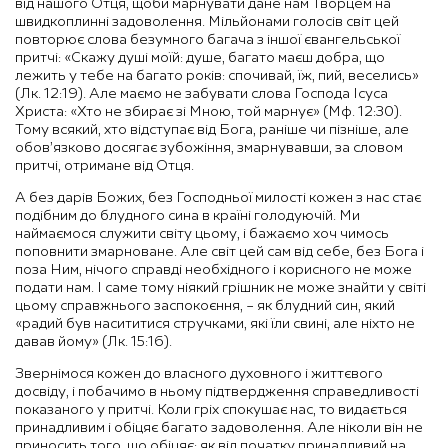
від нашого Отця, щоби марнувати дане нам Творцем на
швидкоплинні задоволення. Мільйонами голосів світ цей
повторює слова безумного багача з іншої євангельської
притчі: «Скажу душі моїй: душе, багато маєш добра, що
лежить у тебе на багато років: спочивай, їж, пий, веселись»
(Лк. 12:19). Але маємо не забувати слова Господа Ісуса
Христа: «Хто не збирає зі Мною, той марнує» (Мф. 12:30).
Тому всякий, хто відступає від Бога, раніше чи пізніше, але
обов’язково досягає зубожіння, змарнувавши, за словом
притчі, отримане від Отця.
А без дарів Божих, без Господньої милості кожен з нас стає
подібним до блудного сина в країні голодуючій. Ми
наймаємося служити світу цьому, і бажаємо хоч чимось
поповнити змарноване. Але світ цей сам від себе, без Бога і
поза Ним, нічого справді необхідного і корисного не може
подати нам. І саме тому ніякий грішник не може знайти у світі
цьому справжнього заспокоєння, – як блудний син, який
«радий був насититися стручками, які їли свині, але ніхто не
давав йому» (Лк. 15:16).
Звернімося кожен до власного духовного і життєвого
досвіду, і побачимо в ньому підтвердження справедливості
показаного у притчі. Коли гріх спокушає нас, то видається
принадливим і обіцяє багато задоволення. Але ніколи він не
приносить того, що обіцяє: як від початку принадливий на