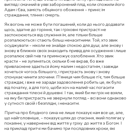
вигляд і смачний в уяві заборонений плід, коли спожили його
Адам і Єва, замість обіцяного обоження – приніс їм
страждання, тління і смерть.
Як вогонь не може бути погашений, коли до нього додавати
щось, здатне до горіння, так і гріховні пристрасті не
заспокоюються від служіння їм, але тільки більше
розпалюються і стають більш ненаситними. Той, хто звик
осуджувати – ніколи не знайде спокою для душі, але знову і
знову в ближніх своїх знаходить привід для осудження і лише
розпалює свій гнів та примножує озлоблення. Хто звик
красти – не зупиняться, скільки б не вкрав, бо вже
привласнене здається йому малим і недостатнім, і завжди
хочеться чогось більшого, і пристрасть знову і знову
спонукає чинити злочини. П’яниця чим більше п’є, тим більше
страждає, і вже не заради задоволення робить це, як було
від початку, а для того, щоби хоч на малий час погасити
страждання тілесні й душевні. І так, який би ми гріх не взяли,
на яку би пристрасть не звернули погляд – всі вони однаково
у сутності своїй і безплідні, і ненаситні.
Притча про блудного сина не лише показує нам все це, але,
що найголовніше, – показує шлях до спасіння, який полягає у
покаянні, у наверненні від життя у гріху до життя з Богом. І
на прикладі притчі ми бачимо три послідовних кроки, які