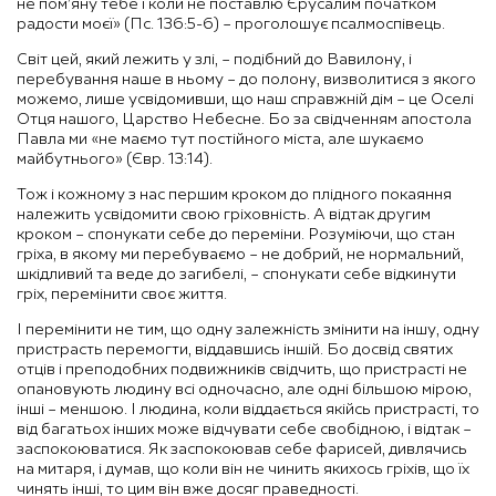
не пом’яну тебе і коли не поставлю Єрусалим початком
радости моєї» (Пс. 136:5-6) – проголошує псалмоспівець.
Світ цей, який лежить у злі, – подібний до Вавилону, і
перебування наше в ньому – до полону, визволитися з якого
можемо, лише усвідомивши, що наш справжній дім – це Оселі
Отця нашого, Царство Небесне. Бо за свідченням апостола
Павла ми «не маємо тут постійного міста, але шукаємо
майбутнього» (Євр. 13:14).
Тож і кожному з нас першим кроком до плідного покаяння
належить усвідомити свою гріховність. А відтак другим
кроком – спонукати себе до переміни. Розуміючи, що стан
гріха, в якому ми перебуваємо – не добрий, не нормальний,
шкідливий та веде до загибелі, – спонукати себе відкинути
гріх, перемінити своє життя.
І перемінити не тим, що одну залежність змінити на іншу, одну
пристрасть перемогти, віддавшись іншій. Бо досвід святих
отців і преподобних подвижників свідчить, що пристрасті не
опановують людину всі одночасно, але одні більшою мірою,
інші – меншою. І людина, коли віддається якійсь пристрасті, то
від багатьох інших може відчувати себе свобідною, і відтак –
заспокоюватися. Як заспокоював себе фарисей, дивлячись
на митаря, і думав, що коли він не чинить якихось гріхів, що їх
чинять інші, то цим він вже досяг праведності.