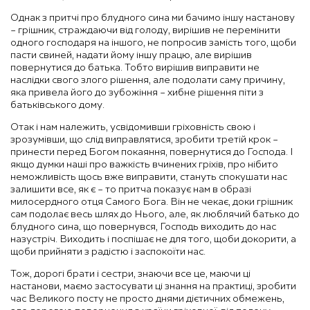
Однак з притчі про блудного сина ми бачимо іншу настанову
– грішник, страждаючи від голоду, вирішив не перемінити
одного господаря на іншого, не попросив замість того, щоби
пасти свиней, надати йому іншу працю, але вирішив
повернутися до батька. Тобто вирішив виправити не
наслідки свого злого рішення, але подолати саму причину,
яка привела його до зубожіння – хибне рішення піти з
батьківського дому.
Отак і нам належить, усвідомивши гріховність свою і
зрозумівши, що слід виправлятися, зробити третій крок –
принести перед Богом покаяння, повернутися до Господа. І
якщо думки наші про важкість вчинених гріхів, про нібито
неможливість щось вже виправити, стануть спокушати нас
залишити все, як є – то притча показує нам в образі
милосердного отця Самого Бога. Він не чекає, доки грішник
сам подолає весь шлях до Нього, але, як люблячий батько до
блудного сина, що повернувся, Господь виходить до нас
назустріч. Виходить і поспішає не для того, щоби докорити, а
щоби прийняти з радістю і заспокоїти нас.
Тож, дорогі брати і сестри, знаючи все це, маючи ці
настанови, маємо застосувати ці знання на практиці, зробити
час Великого посту не просто днями дієтичних обмежень,