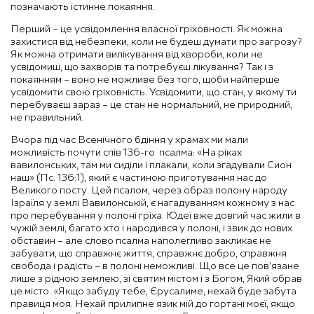
позначають істинне покаяння.
Перший – це усвідомлення власної гріховності. Як можна
захистися від небезпеки, коли не будеш думати про загрозу?
Як можна отримати вилікування від хвороби, коли не
усвідомиш, що захворів та потребуєш лікування? Так і з
покаянням – воно не можливе без того, щоби найперше
усвідомити свою гріховність. Усвідомити, що стан, у якому ти
перебуваєш зараз – це стан не нормальний, не природний,
не правильний.
Вчора під час Всенічного бдіння у храмах ми мали
можливість почути спів 136-го псалма: «На ріках
вавилонських, там ми сиділи і плакали, коли згадували Сион
наш» (Пс. 136:1), який є частиною приготування нас до
Великого посту. Цей псалом, через образ полону народу
Ізраїля у землі Вавилонській, є нагадуванням кожному з нас
про перебування у полоні гріха. Юдеї вже довгий час жили в
чужій землі, багато хто і народився у полоні, і звик до нових
обставин – але слово псалма наполегливо закликає не
забувати, що справжнє життя, справжнє добро, справжня
свобода і радість – в полоні неможливі. Що все це пов’язане
лише з рідною землею, зі святим містом і з Богом, Який обрав
це місто. «Якщо забуду тебе, Єрусалиме, нехай буде забута
правиця моя. Нехай прилипне язик мій до гортані моєї, якщо