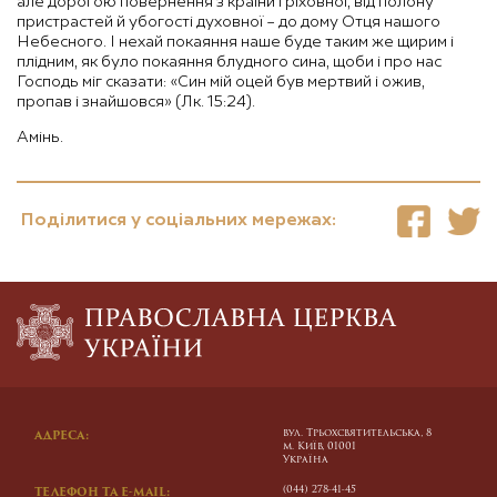
але дорогою повернення з країни гріховної, від полону
пристрастей й убогості духовної – до дому Отця нашого
Небесного. І нехай покаяння наше буде таким же щирим і
плідним, як було покаяння блудного сина, щоби і про нас
Господь міг сказати: «Син мій оцей був мертвий і ожив,
пропав і знайшовся» (Лк. 15:24).
Амінь.
Поділитися у соціальних мережах:
вул. Трьохсвятительська, 8
АДРЕСА:
м. Київ, 01001
Україна
(044) 278-41-45
ТЕЛЕФОН ТА E-MAIL: