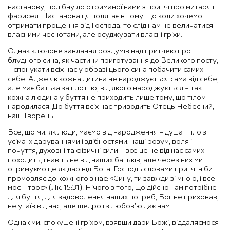
настанову, подібну до отриманої нами з притчі про митаря і
фарисея. Настанова ця полягає в тому, що коли хочемо
отримати прощення від Господа, то слід нам не величатися
власними чеснотами, але осуджувати власні гріхи.
Однак ключове завдання роздумів над притчею про
блудного сина, як частини приготування до Великого посту,
– спонукати всіх нас у образі цього сина побачити самих
себе. Адже як кожна дитина не народжується сама від себе,
але має батька за плоттю, від якого народжується – так і
кожна людина у буття не приходить лише тому, що тілом
народилася. До буття всіх нас приводить Отець Небесний,
наш Творець.
Все, що ми, як люди, маємо від народження – душа і тіло з
усіма їх даруваннями і здібностями, наші розум, воля і
почуття, духовні та фізичні сили – все це не від нас самих
походить, і навіть не від наших батьків, але через них ми
отримуємо це як дар від Бога. Господь словами притчі ніби
промовляє до кожного з нас: «Сину, ти завжди зі мною, і все
моє – твоє» (Лк. 15:31). Нічого з того, що дійсно нам потрібне
для буття, для задоволення наших потреб, Бог не приховав,
не утаїв від нас, але щедро і з любов’ю дає нам.
Однак ми, спокушені гріхом, взявши дари Божі, віддаляємося