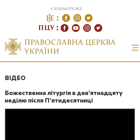
соцмережі:
ПЦУ
ВІДЕО
Божественна літургія в дев’ятнадцяту
неділю після П’ятидесятниці