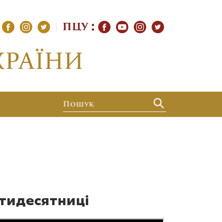
ПЦУ
ятидесятниці