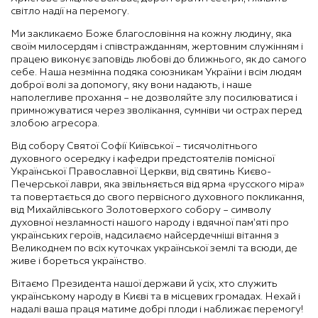
світло надії на перемогу.
Ми закликаємо Боже благословіння на кожну людину, яка
своїм милосердям і співстражданням, жертовним служінням і
працею виконує заповідь любові до ближнього, як до самого
себе. Наша незмінна подяка союзникам України і всім людям
доброї волі за допомогу, яку вони надають, і наше
наполегливе прохання – не дозволяйте злу посилюватися і
примножуватися через зволікання, сумніви чи острах перед
злобою агресора.
Від собору Святої Софії Київської – тисячолітнього
духовного осередку і кафедри предстоятелів помісної
Української Православної Церкви, від святинь Києво-
Печерської лаври, яка звільняється від ярма «русского міра»
та повертається до свого первісного духовного покликання,
від Михайлівського Золотоверхого собору – символу
духовної незламності нашого народу і вдячної пам’яті про
українських героїв, надсилаємо найсердечніші вітання з
Великоднем по всіх куточках української землі та всюди, де
живе і бореться українство.
Вітаємо Президента нашої держави й усіх, хто служить
українському народу в Києві та в місцевих громадах. Нехай і
надалі ваша праця матиме добрі плоди і наближає перемогу!