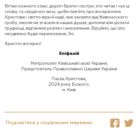
Вітаю кожного з вас, дорогі брати і сестри, хто читає і чує ці
слова, та сердечно зичу, щоби пам’ять про воскресіння
Христове і світло віри й надії, яке засяяло від Живоносного
гробу, ніколи не згасали в наших душах, допомагали долати
труднощі, відганяли розпач і знесилення. Віруймо, що зло
неодмінно буде переможене, бо
Христос воскрес!
Епіфаній
Митрополит Київський і всієї України,
Предстоятель Православної Церкви України
Пасха Христова,
2024 року Божого,
м. Київ
Поділитися у соціальних мережах: