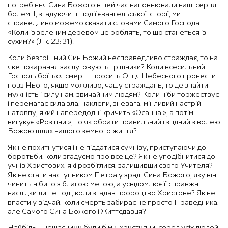
погребіння Сина Божого в цей час наповнювали наші серця
болем. І, згадуючи ці події євангельської історії, ми
справедливо можемо сказати словами Самого Господа:
«Коли із зеленим деревом це роблять, то що станеться із
сухим?» (Лк. 23: 31).
Коли безгрішний Син Божий несправедливо страждає, то на
яке покарання заслуговують грішники? Коли всесильний
Господь боїться смерті і просить Отця Небесного пронести
повз Нього, якщо можливо, чашу страждань, то де знайти
мужність і силу нам, звичайним людям? Коли ніби торжествує
і перемагає сила зла, наклепи, зневага, мінливий настрій
натовпу, який напередодні кричить «Осанна!», а потім
вигукує «Розіпни!», то як обрати правильний і згідний з волею
Божою шлях нашого земного життя?
Як не похитнутися і не піддатися сумніву, приступаючи до
боротьби, коли згадуємо про все це? Як не уподібнитися до
учнів Христових, які розбіглися, залишивши свого Учителя?
Як не стати наступником Петра у зраді Сина Божого, яку він
чинить нібито з благою метою, а усвідомлює її справжні
наслідки лише тоді, коли згадав пророцтво Христове? Як не
впасти у відчай, коли смерть забирає не просто Праведника,
але Самого Сина Божого і Життєдавця?
Найбільш нещасними були б ми, християни, серед усіх людей,