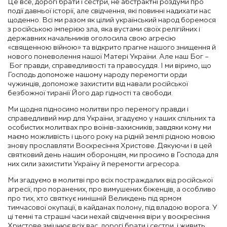
Це все, дорогі брати і сестри, не абстрактні роздуми про
події давньої історії, але свідчення, які повинні надихати нас
щоденно. Всі ми разом як цілий український народ боремося
з російською імперією зла, яка вустами своїх релігійних і
державних начальників оголосила свою агресію
«священною війною» та відкрито прагне нашого знищення й
нового поневолення нашої Матері України. Але наш Бог –
Бог правди, справедливості та правосуддя. І ми віримо, що
Господь допоможе нашому народу перемогти орди
чужинців, допоможе захистити від навали російської
безбожної тиранії Його дар гідності та свободи.
Ми щодня підносимо молитви про перемогу правди і
справедливий мир для України, згадуємо у наших спільних та
особистих молитвах про воїнів-захисників, завдяки кому ми
маємо можливість і цього року на рідній землі рідною мовою
знову прославляти Воскресіння Христове. Дякуючи і в цей
святковий день нашим оборонцям, ми просимо в Господа для
них сили захистити Україну й перемогти агресора.
Ми згадуємо в молитві про всіх постраждалих від російської
агресії, про поранених, про вимушених біженців, а особливо
про тих, хто святкує нинішній Великдень під ярмом
тимчасової окупації, в кайданах полону, під владою ворога. У
ці темні та страшні часи нехай свідчення віри у воскресіння
Христове зміцнює всіх вас, дорогі брати і сестри, і живить