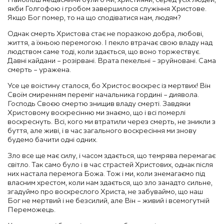
якби Голгофою і гробом завершилося служіння Христове.
Якщо Бог помер, то на що сподіватися нам, людям?
Однак смерть Христова стає не поразкою добра, любові,
життя, а їхньою перемогою. І пекло втрачає свою владу над
людством саме тоді, коли здається, що воно торжествує.
Давні кайдани – розірвані. Врата пекельні – зруйновані. Сама
смерть – уражена.
Усе це воістину сталося, бо Христос воскрес із мертвих! Він
Своїм смиренням переміг начальника гордині – диявола.
Господь Своєю смертю знищив владу смерті. Завдяки
Христовому воскресінню ми знаємо, що і всі померлі
воскреснуть. Всі, кого ми втратили через смерть, не зникли з
буття, але живі, і в час загального воскресіння ми знову
будемо бачити одні одних.
Зло все ще має силу, і часом здається, що темрява перемагає
світло. Так само було і в час страстей Христових, однак після
них настала перемога Божа. Тож і ми, коли знемагаємо під
власним хрестом, коли нам здається, що зло занадто сильне,
згадуймо про воскреслого Христа, не забуваймо, що наш
Бог не мертвий і не безсилий, але Він – живий і всемогутній
Переможець.