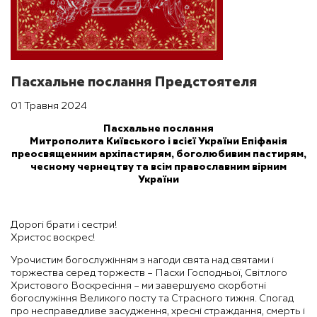
Пасхальне послання Предстоятеля
01 Травня 2024
Пасхальне послання
Митрополита Київського і всієї України Епіфанія
преосвященним архіпастирям, боголюбивим пастирям,
чесному чернецтву та всім православним вірним
України
Дорогі брати і сестри!
Христос воскрес!
Урочистим богослужінням з нагоди свята над святами і
торжества серед торжеств – Пасхи Господньої, Світлого
Христового Воскресіння – ми завершуємо скорботні
богослужіння Великого посту та Страсного тижня. Спогад
про несправедливе засудження, хресні страждання, смерть і