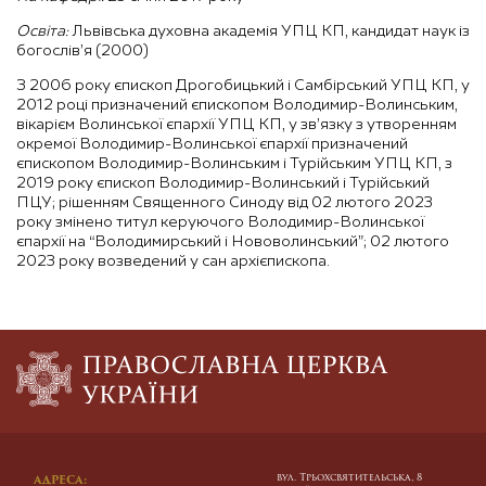
Освіта:
Львівська духовна академія УПЦ КП, кандидат наук із
богослів’я (2000)
З 2006 року єпископ Дрогобицький і Самбірський УПЦ КП, у
2012 році призначений єпископом Володимир-Волинським,
вікарієм Волинської єпархії УПЦ КП, у зв’язку з утворенням
окремої Володимир-Волинської єпархії призначений
єпископом Володимир-Волинським і Турійським УПЦ КП, з
2019 року єпископ Володимир-Волинський і Турійський
ПЦУ; рішенням Священного Синоду від 02 лютого 2023
року змінено титул керуючого Володимир-Волинської
єпархії на “Володимирський і Нововолинський”; 02 лютого
2023 року возведений у сан архієпископа.
вул. Трьохсвятительська, 8
АДРЕСА: