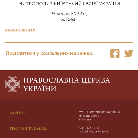
МИТРОПОЛИТ КИЇВСЬКИЙ І ВСІЄЇ УКРАЇНИ
15 липня 2024 р.,
м. Київ
Завантажити
Поділитися у соціальних мережах:
вул. Трьохсвятительська, 8
АДРЕСА:
м. Київ, 01001
Україна
(044) 278-41-45
ТЕЛЕФОН ТА E-MAIL:
info@pomisna.info