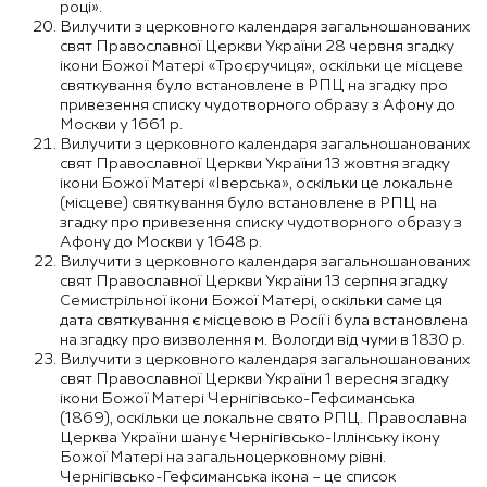
році».
Вилучити з церковного календаря загальношанованих
свят Православної Церкви України 28 червня згадку
ікони Божої Матері «Троєручиця», оскільки це місцеве
святкування було встановлене в РПЦ на згадку про
привезення списку чудотворного образу з Афону до
Москви у 1661 р.
Вилучити з церковного календаря загальношанованих
свят Православної Церкви України 13 жовтня згадку
ікони Божої Матері «Іверська», оскільки це локальне
(місцеве) святкування було встановлене в РПЦ на
згадку про привезення списку чудотворного образу з
Афону до Москви у 1648 р.
Вилучити з церковного календаря загальношанованих
свят Православної Церкви України 13 серпня згадку
Семистрільної ікони Божої Матері, оскільки саме ця
дата святкування є місцевою в Росії і була встановлена
на згадку про визволення м. Вологди від чуми в 1830 р.
Вилучити з церковного календаря загальношанованих
свят Православної Церкви України 1 вересня згадку
ікони Божої Матері Чернігівсько-Гефсиманська
(1869), оскільки це локальне свято РПЦ. Православна
Церква України шанує Чернігівсько-Іллінську ікону
Божої Матері на загальноцерковному рівні.
Чернігівсько-Гефсиманська ікона – це список