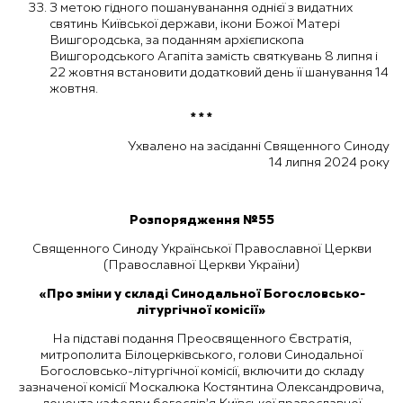
З метою гідного пошануванання однієї з видатних
святинь Київської держави, ікони Божої Матері
Вишгородська, за поданням архієпископа
Вишгородського Агапіта замість святкувань 8 липня і
22 жовтня встановити додатковий день її шанування 14
жовтня.
* * *
Ухвалено на засіданні Священного Синоду
14 липня 2024 року
Розпорядження №55
Священного Синоду Української Православної Церкви
(Православної Церкви України)
«Про зміни у складі Синодальної Богословсько-
літургічної комісії»
На підставі подання Преосвященного Євстратія,
митрополита Білоцерківського, голови Синодальної
Богословсько-літургічної комісії, включити до складу
зазначеної комісії Москалюка Костянтина Олександровича,