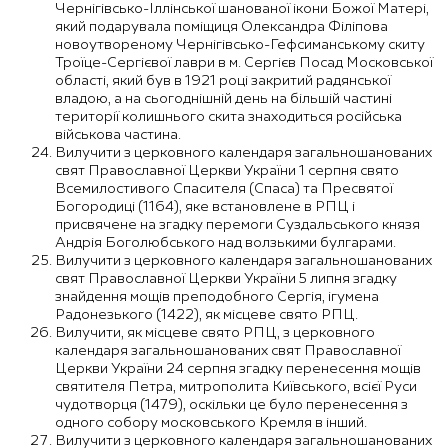
Чернігівсько-Іллінської шанованої ікони Божої Матері,
який подарувала поміщиця Олександра Філіпова
новоутвореному Чернігівсько-Гефсиманському скиту
Троїце-Сергієвої лаври в м. Сергієв Посад Московської
області, який був в 1921 році закритий радянської
владою, а на сьогоднішній день на більшій частині
території колишнього скита знаходиться російська
військова частина.
Вилучити з церковного календаря загальношанованих
свят Православної Церкви України 1 серпня свято
Всемилостивого Спасителя (Спаса) та Пресвятої
Богородиці (1164), яке встановлене в РПЦ і
присвячене на згадку перемоги Суздальського князя
Андрія Боголюбського над волзькими булгарами.
Вилучити з церковного календаря загальношанованих
свят Православної Церкви України 5 липня згадку
знайдення мощів преподобного Сергія, ігумена
Радонезького (1422), як місцеве свято РПЦ.
Вилучити, як місцеве свято РПЦ, з церковного
календаря загальношанованих свят Православної
Церкви України 24 серпня згадку перенесення мощів
святителя Петра, митрополита Київського, всієї Руси
чудотворця (1479), оскільки це було перенесення з
одного собору московського Кремля в інший.
Вилучити з церковного календаря загальношанованих