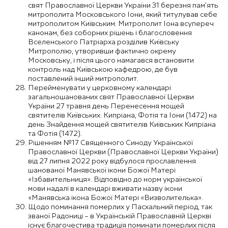
свят Православної Церкви України 31 березня пам’ять
митрополита Московського Іони, який титулував себе
митрополитом Київським. Митрополит Іона всупереч
канонам, без соборних рішень і благословення
Вселенського Патріарха розділив Київську
Митрополію, утворивши фактично окрему
Московську, і після цього намагався встановити
контроль над Київською кафедрою, де був
поставлений інший митрополит.
Перейменувати у церковному календарі
загальношанованих свят Православної Церкви
України 27 травня день Перенесення мощей
святителів Київських: Кипріана, Фотія та Іони (1472) на
день Знайдення мощей святителів Київських Кипріана
та Фотія (1472).
Рішенням №17 Священного Синоду Української
Православної Церкви (Православної Церкви України)
від 27 липня 2022 року відбулося прославлення
шанованої Манявської ікони Божої Матері
«Ізбавительниця». Відповідно до норм української
мови надалі в календарі вживати назву ікони
«Манявська ікона Божої Матері «Визволителька».
Щодо поминання померлих у Пасхальний період, так
званої Радониці – в Українській Православній Церкві
існує благочестива традиція поминати померлих після