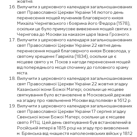
жовтня.
Вилучити з церковного календаря загальношанованих
свят Православної Церкви України 14 лютого день
перенесення мощей мучеників благовірного князя
Михаїла Чернігівського і боярина його Федора (1578),
оскільки це було примусове вивезення мощей святих з
Чернігова до Москви за наказом царя Івана Грозного.
Вилучити з церковного календаря загальношанованих
свят Православної Церкви України 22 квітня день
перенесення мощей благовірного князя Всеволода, у
святому хрещенні Гавриїла (1834), оскільки це є
місцеве свято у м. Псков з нагоди перенесення мощей
від попереднього місця спочинку до головного храму
міста.
Вилучити з церковного календаря загальношанованих
свят Православної Церкви України 22 жовтня згадку
Казанської ікони Божої Матері, оскільки це місцеве
святкування було встановлене в Московській державі
на згадку про «звільнення Москви від поляків» в 1612 р.
Вилучити з церковного календаря загальношанованих
свят Православної Церкви України 17 серпня згадку
Свенської ікони Божої Матері, оскільки це є місцеве
свято РПЦ. Цей день святкування був встановлений в
Російській імперії в 1815 році на згаду про визволення
м. Брянська від «нашестя наполеонівських військ у 1812