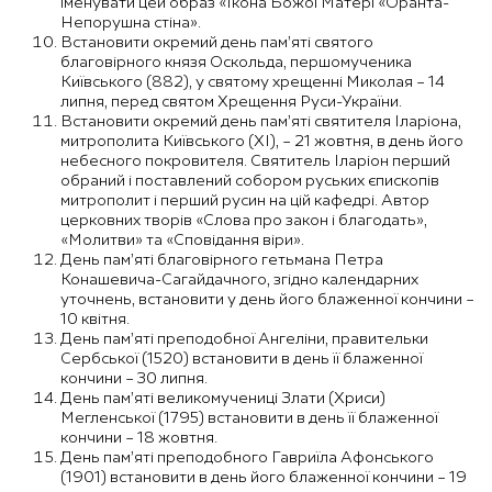
іменувати цей образ «Ікона Божої Матері «Оранта-
Непорушна стіна».
Встановити окремий день пам’яті святого
благовірного князя Оскольда, першомученика
Київського (882), у святому хрещенні Миколая – 14
липня, перед святом Хрещення Руси-України.
Встановити окремий день пам’яті святителя Іларіона,
митрополита Київського (ХІ), – 21 жовтня, в день його
небесного покровителя. Святитель Іларіон перший
обраний і поставлений собором руських єпископів
митрополит і перший русин на цій кафедрі. Автор
церковних творів «Слова про закон і благодать»,
«Молитви» та «Сповідання віри».
День пам’яті благовірного гетьмана Петра
Конашевича-Сагайдачного, згідно календарних
уточнень, встановити у день його блаженної кончини –
10 квітня.
День пам’яті преподобної Ангеліни, правительки
Сербської (1520) встановити в день її блаженної
кончини – 30 липня.
День пам’яті великомучениці Злати (Хриси)
Мегленської (1795) встановити в день її блаженної
кончини – 18 жовтня.
День пам’яті преподобного Гавриїла Афонського
(1901) встановити в день його блаженної кончини – 19