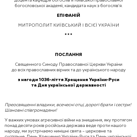
доцента кафедри богослів’я Київської православної
богословської академії, кандидата наук з богослів’я.
ЕПІФАНІЙ
МИТРОПОЛИТ КИЇВСЬКИЙ І ВСІЄЇ УКРАЇНИ
* * *
ПОСЛАННЯ
Священного Синоду Православної Церкви України
до всіх православних вірних та до українського народу
з нагоди 1036-ліття Хрещення України-Руси
та Дня української державності
Преосвященні владики, всечесні отці, дорогі брати і сестри!
Шановні співгромадяни!
У важких умовах агресивної війни на знищення, яку протягом
понад десяти років російська держава веде проти нашого
народу, ми зустрічаємо нинішні свята – церковне та
суспільне, День Хрещення України-Руси та День української