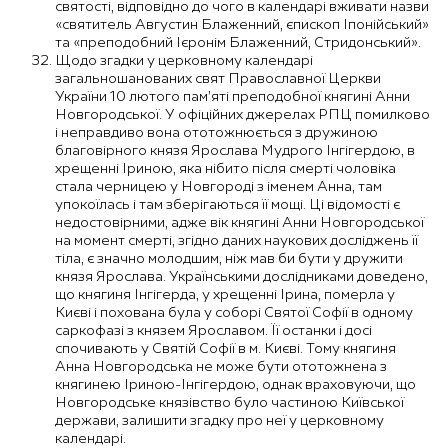
святості, відповідно до чого в календарі вживати назви
«святитель Августин Блаженний, єпископ Іпонійський»
та «преподобний Ієронім Блаженний, Стридонський».
Щодо згадки у церковному календарі
загальношанованих свят Православної Церкви
України 10 лютого пам’яті преподобної княгині Анни
Новгородської. У офіційних джерелах РПЦ помилково
і неправдиво вона ототожнюється з дружиною
благовірного князя Ярослава Мудрого Інгігердою, в
хрещенні Іриною, яка нібито після смерті чоловіка
стала черницею у Новгороді з іменем Анна, там
упокоїлась і там зберігаються її мощі. Ці відомості є
недостовірними, адже вік княгині Анни Новгородської
на момент смерті, згідно даних наукових досліджень її
тіла, є значно молодшим, ніж мав би бути у дружити
князя Ярослава. Українськими дослідниками доведено,
що княгиня Інгігерда, у хрещенні Ірина, померла у
Києві і похована була у соборі Святої Софії в одному
саркофазі з князем Ярославом. Її останки і досі
спочивають у Святій Софії в м. Києві. Тому княгиня
Анна Новгородська не може бути ототожнена з
княгинею Іриною-Інгігердою, однак враховуючи, що
Новгородське князівство було частиною Київської
держави, залишити згадку про неї у церковному
календарі.