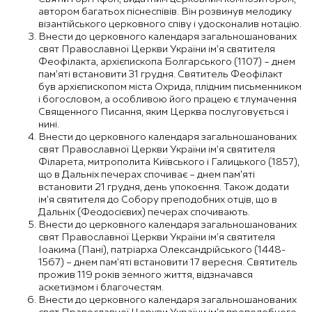
автором багатьох піснеспівів. Він розвинув мелодику
візантійського церковного співу і удосконалив нотацію.
Внести до церковного календаря загальношанованих
свят Православної Церкви України ім’я святителя
Феофілакта, архієпископа Болгарського (1107) – днем
пам’яті встановити 31 грудня. Святитель Феофілакт
був архієпископом міста Охрида, плідним письменником
і богословом, а особливою його працею є тлумачення
Священного Писання, яким Церква послуговується і
нині.
Внести до церковного календаря загальношанованих
свят Православної Церкви України ім’я святителя
Філарета, митрополита Київського і Галицького (1857),
що в Дальніх печерах спочиває – днем пам’яті
встановити 21 грудня, день упокоєння. Також додати
ім’я святителя до Собору преподобних отців, що в
Дальніх (Феодосієвих) печерах спочивають.
Внести до церковного календаря загальношанованих
свят Православної Церкви України ім’я святителя
Іоакима (Пані), патріарха Олександрійського (1448-
1567) – днем пам’яті встановити 17 вересня. Святитель
прожив 119 років земного життя, відзначався
аскетизмом і благочестям.
Внести до церковного календаря загальношанованих