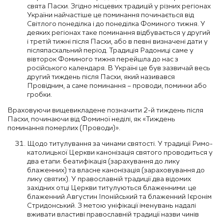
свята Пасхи. Згідно місцевих традицій у різних регіонах
України найчастіше це поминання починається від
Світлого понеділка і до понеділка Фоминого тижня. У
деяких регіонах таке поминання відбувається у другий
і третій тижні після Пасхи, або в певні визначені дати у
післяпасхальний період. Традиція Радониці саме у
вівторок Фоминого тижня перейшла до нас з
російського календаря. В Україні це був зазвичай весь
другий тиждень після Пасхи, який називався
Провідним, а саме поминання – проводи, поминки або
гробки.
Враховуючи вищевикладене позначити 2-й тиждень після
Пасхи, починаючи від Фоминої неділі, як «Тиждень
поминання померлих (Проводи)».
Щодо титулування за чинами святості. У традиції Римо-
католицької Церкви канонізація святого проводиться у
два етапи: беатифікація (зарахування до лику
блаженних) та власне канонізація (зараховування до
лику святих). У православній традиції два відомих
західних отці Церкви титулуються блаженними: це
блаженний Августин Іпонійський та блаженний Ієронім
Стридонський. З метою уніфікації іменувань надалі
вживати властиві православній традиції назви чинів