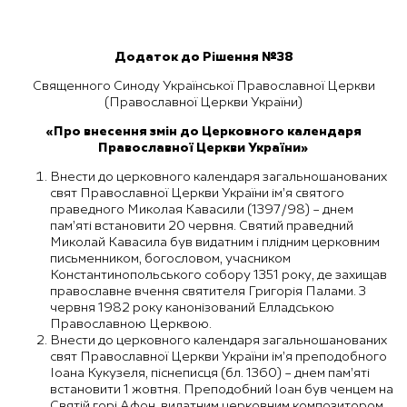
Додаток до Рішення №38
Священного Синоду Української Православної Церкви
(Православної Церкви України)
«Про внесення змін до Церковного календаря
Православної Церкви України»
Внести до церковного календаря загальношанованих
свят Православної Церкви України ім’я святого
праведного Миколая Кавасили (1397/98) – днем
пам’яті встановити 20 червня. Святий праведний
Миколай Кавасила був видатним і плідним церковним
письменником, богословом, учасником
Константинопольського собору 1351 року, де захищав
православне вчення святителя Григорія Палами. 3
червня 1982 року канонізований Елладською
Православною Церквою.
Внести до церковного календаря загальношанованих
свят Православної Церкви України ім’я преподобного
Іоана Кукузеля, піснеписця (бл. 1360) – днем пам’яті
встановити 1 жовтня. Преподобний Іоан був ченцем на
Святій горі Афон, видатним церковним композитором,