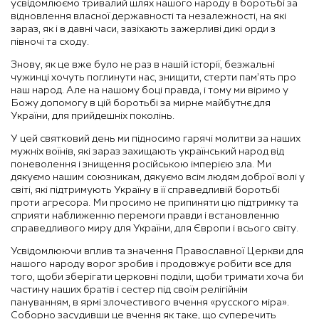
усвідомлюємо тривалий шлях нашого народу в боротьбі за
відновлення власної державності та незалежності, на які
зараз, як і в давні часи, зазіхають зажерливі дикі орди з
півночі та сходу.
Знову, як це вже було не раз в нашій історії, безжальні
чужинці хочуть поглинути нас, знищити, стерти пам’ять про
наш народ. Але на нашому боці правда, і тому ми віримо у
Божу допомогу в цій боротьбі за мирне майбутнє для
України, для прийдешніх поколінь.
У цей святковий день ми підносимо гарячі молитви за наших
мужніх воїнів, які зараз захищають український народ від
поневолення і знищення російською імперією зла. Ми
дякуємо нашим союзникам, дякуємо всім людям доброї волі у
світі, які підтримують Україну в її справедливій боротьбі
проти агресора. Ми просимо не припиняти цю підтримку та
сприяти наближенню перемоги правди і встановленню
справедливого миру для України, для Європи і всього світу.
Усвідомлюючи вплив та значення Православної Церкви для
нашого народу ворог зробив і продовжує робити все для
того, щоби зберігати церковні поділи, щоби тримати хоча би
частину наших братів і сестер під своїм релігійнім
пануванням, в ярмі злочестивого вчення «русского міра».
Соборно засудивши це вчення як таке, що суперечить