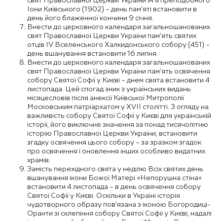
свят Православної Церкви України ім’я преподобного
Іони Київського (1902) – день пам’яті встановити в
день його блаженної кончини 9 січня.
Внести до церковного календаря загальношанованих
свят Православної Церкви України пам’ять святих
отців IV Вселенського Халкидонського собору (451) –
день вшанування встановити 16 липня.
Внести до церковного календаря загальношанованих
свят Православної Церкви України пам’ять освячення
собору Святої Софії у Києві – днем свята встановити 4
листопада. Цей спогад зник з українських видань
місяцесловів після анексії Київської Митрополії
Московським патріархатом у XVII столітті. З огляду на
важливість собору Святої Софії у Києві для українській
історії, його виключне значення за понад тисячолітню
історію Православної Церкви України, встановити
згадку освячення цього собору – за зразком згадок
про освячення і оновлення інших особливо видатних
храмів.
Замість перехідного свята у неділю Всіх святих день
вшанування ікони Божої Матері «Непорушна стіна»
встановити 4 листопада – в день освячення собору
Святої Софії у Києві. Оскільки в Україні історія
чудотворного образу пов’язана з іконою Богородиці-
Оранти зі склепіння собору Святої Софії у Києві, надалі