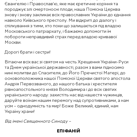
Євангелію і Православ’ю, яке має єретичне коріння та
породжує злі смертоносні плоди, наша Помісна Церква
знову і знову закликає всіх православних України до єднання
навколо Київського престолу. Ми відкриті до діалогу і
спілкування з тими, хто поки що залишається під владою
Московського патріархату, і бажаємо допомогти їм
побороти неправдивий страх перед владою кривавої
Москви.
Дорогі брати і сестри!
Вітаючи всіх вас зі святом на честь Хрещення України-Руси
та Днем української державності, разом з вами підносимо
нині молитви до Спасителя, до Його Пречистої Матері, до
основоположника нашої Помісної Церкви святого апостола
Андрія Первозваного, до нашого батька і хрестителя
рівноапостольного князя Володимира і до всіх святих
українського народу: захистіть нас від нашестя чужинців,
даруйте воїнам нашим перемогу над супротивниками, а нам
усім – однодумність та мир! Боже Великий, єдиний, нам
Україну храни!
Від імені Священного Синоду –
ЕПІФАНІЙ