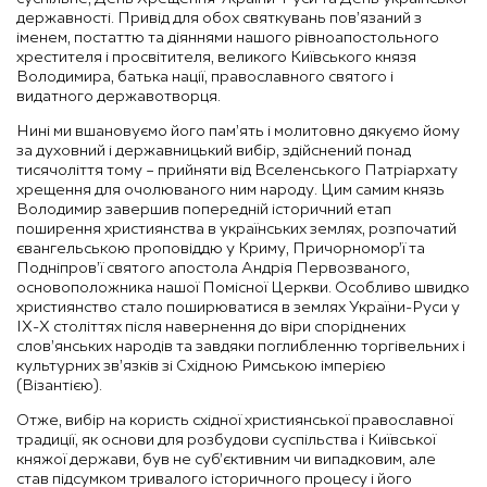
державності. Привід для обох святкувань пов’язаний з
іменем, постаттю та діяннями нашого рівноапостольного
хрестителя і просвітителя, великого Київського князя
Володимира, батька нації, православного святого і
видатного державотворця.
Нині ми вшановуємо його пам’ять і молитовно дякуємо йому
за духовний і державницький вибір, здійснений понад
тисячоліття тому – прийняти від Вселенського Патріархату
хрещення для очолюваного ним народу. Цим самим князь
Володимир завершив попередній історичний етап
поширення християнства в українських землях, розпочатий
євангельською проповіддю у Криму, Причорномор’ї та
Подніпров’ї святого апостола Андрія Первозваного,
основоположника нашої Помісної Церкви. Особливо швидко
християнство стало поширюватися в землях України-Руси у
ІХ-Х століттях після навернення до віри споріднених
слов’янських народів та завдяки поглибленню торгівельних і
культурних зв’язків зі Східною Римською імперією
(Візантією).
Отже, вибір на користь східної християнської православної
традиції, як основи для розбудови суспільства і Київської
княжої держави, був не суб’єктивним чи випадковим, але
став підсумком тривалого історичного процесу і його