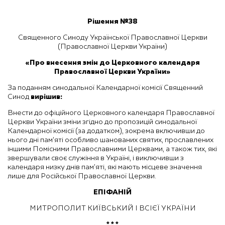
Рішення №38
Священного Синоду Української Православної Церкви
(Православної Церкви України)
«Про внесення змін до Церковного календаря
Православної Церкви України»
За поданням синодальної Календарної комісії Священний
Синод
вирішив:
Внести до офіційного Церковного календаря Православної
Церкви України зміни згідно до пропозицій синодальної
Календарної комісії (за додатком), зокрема включивши до
нього дні пам’яті особливо шанованих святих, прославлених
іншими Помісними Православними Церквами, а також тих, які
звершували своє служіння в Україні, і виключивши з
календаря низку днів пам’яті, які мають місцеве значення
лише для Російської Православної Церкви.
ЕПІФАНІЙ
МИТРОПОЛИТ КИЇВСЬКИЙ І ВСІЄЇ УКРАЇНИ
* * *