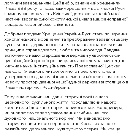
логічним завершенням. Цей вибір, означений хрещенням
Києва 988 року та подальшим хрещенням всієї княжої Руси,
знаменував нову якість Київської держави, як невід’ємної
частини європейської християнської цивілізації, рівноправної
складової європейської спільноти.
Добрими плодами Хрещення України-Руси стали поширення
християнського віровчення та преображення завдяки цьому
суспільного і державного життя на засадах євангельських
принципів справедливості, любові та милосердя. Завдяки
включенню нашої стародавньої держави у європейський
цивілізаційний простір розвинулися архітектура і мистецтво,
книжна наука. Інституційна єдність Православної Церкви
навколо Київського митрополичого престолу сприяла
утвердженню єднання різних племен та місцевих князівств у
новому просторі давньої нашої єдиної держави зі столицею в
Києві – матері міст Руси-України.
Тому, вшановуючи нині давні історичні події нашого
церковного і суспільного життя, прославляючи нашого
хрестителя і державотворця великого князя Володимира,
ми оновлюємо тепер усвідомлення глибини нашого
духовного і національного коріння. Ми відновлюємо
історичну пам’ять про первородство Києва, як нашого
релігійного, державного і культурного осердя. Ми краще