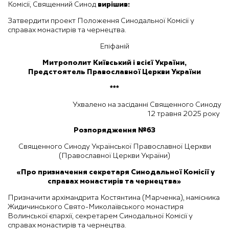
Комісії, Священний Синод
вирішив:
Затвердити проект Положення Синодальної Комісії у
справах монастирів та чернецтва.
Епіфаній
Митрополит Київський і всієї України,
Предстоятель Православної Церкви України
***
Ухвалено на засіданні Священного Синоду
12 травня 2025 року
Розпорядження №63
Священного Синоду Української Православної Церкви
(Православної Церкви України)
«
Про призначення секретаря
Синодальної Комісії
у
справах монастирів та чернецтва
»
Призначити архімандрита Костянтина (Марченка), намісника
Жидичинського Свято-Миколаївського монастиря
Волинської єпархії, секретарем Синодальної Комісії у
справах монастирів та чернецтва.