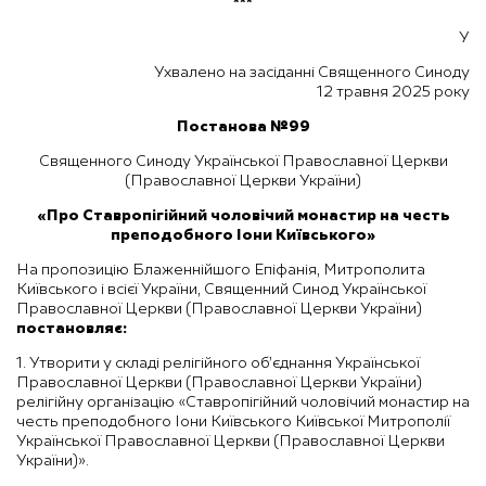
***
У
Ухвалено на засіданні Священного Синоду
12 травня 2025 року
Постанова №99
Священного Синоду Української Православної Церкви
(Православної Церкви України)
«Про Ставропігійний чоловічий монастир
на честь
преподобного Іони Київського»
На пропозицію Блаженнійшого Епіфанія, Митрополита
Київського і всієї України, Священний Синод Української
Православної Церкви (Православної Церкви України)
постановляє:
1. Утворити у складі релігійного об’єднання Української
Православної Церкви (Православної Церкви України)
релігійну організацію «Ставропігійний чоловічий монастир на
честь преподобного Іони Київського Київської Митрополії
Української Православної Церкви (Православної Церкви
України)».