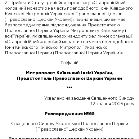
2. Прийняти Статут релігійної організації «Ставропігійний
чоловічий монастир на честь преподобного Іони Київського
Київської Митрополії Української Православної Церкви
(Православної Церкви України)», визначивши, що він має
безпосереднє пряме підпорядкування Предстоятелю
Православної Церкви України Митрополиту Київському і
всієї України, як священноархімандриту релігійної організації
«Ставропігійний чоловічий монастир на честь преподобного
Іони Київського Київської Митрополії Української
Православної Церкви (Православної Церкви України)».
Епіфаній
Митрополит Київський і всієї України,
Предстоятель Православної Церкви України
***
Ухвалено на засіданні Священного Синоду
12 травня 2025 року
Розпорядження №65
Священного Синоду Української Православної Церкви
(Православної Церкви України)