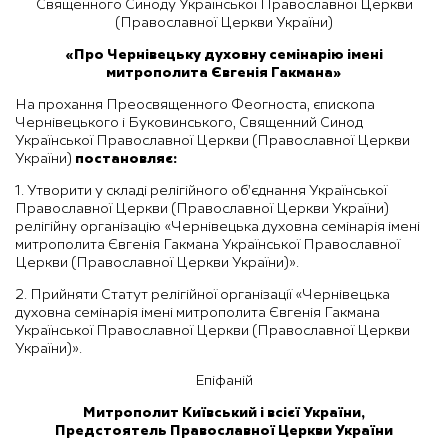
Священного Синоду Української Православної Церкви
(Православної Церкви України)
«Про Чернівецьку духовну семінарію імені
митрополита Євгенія Гакмана»
На прохання Преосвященного Феогноста, єпископа
Чернівецького і Буковинського, Священний Синод
Української Православної Церкви (Православної Церкви
України)
постановляє:
1. Утворити у складі релігійного об’єднання Української
Православної Церкви (Православної Церкви України)
релігійну організацію «Чернівецька духовна семінарія імені
митрополита Євгенія Гакмана Української Православної
Церкви (Православної Церкви України)».
2. Прийняти Статут релігійної організації «Чернівецька
духовна семінарія імені митрополита Євгенія Гакмана
Української Православної Церкви (Православної Церкви
України)».
Епіфаній
Митрополит Київський і всієї України,
Предстоятель Православної Церкви України