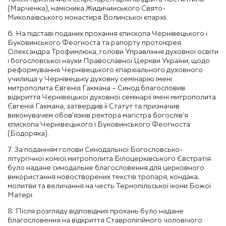
(Марченка), намісника Жидичинського Свято-
Миколаївського монастиря Волинської єпархії.
6. На підставі поданих прохання єпископа Чернівецького і
Буковинського Феогноста та рапорту протоієрея
Олександра Трофимлюка, голови Управління духовної освіти
і богословської науки Православної Церкви України, щодо
реформування Чернівецького єпархіального духовного
училища у Чернівецьку духовну семінарію імені
митрополита Євгенія Гакмана – Синод благословив
відкриття Чернівецької духовної семінарії імені митрополита
Євгенія Гакмана, затвердив її Статут та призначив
виконувачем обов’язків ректора магістра богослів’я
єпископа Чернівецького і Буковинського Феогноста
(Бодоряка).
7. За поданням голови Синодальної Богословсько-
літургічної комісії митрополита Білоцерківського Євстратія
було надане синодальне благословення для церковного
використання новостворених текстів тропаря, кондака,
молитви та величання на честь Тернопільської ікони Божої
Матері.
8. Після розгляду відповідних прохань було надане
благословення на відкриття Ставропігійного чоловічого