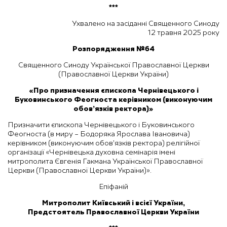
***
Ухвалено на засіданні Священного Синоду
12 травня 2025 року
Розпорядження №64
Священного Синоду Української Православної Церкви
(Православної Церкви України)
«
Про призначення єпископа Чернівецького і
Буковинського Феогноста керівником (виконуючим
обов’язків ректора)»
Призначити єпископа Чернівецького і Буковинського
Феогноста (в миру – Бодоряка Ярослава Івановича)
керівником (виконуючим обов’язків ректора) релігійної
організації «Чернівецька духовна семінарія імені
митрополита Євгенія Гакмана Української Православної
Церкви (Православної Церкви України)».
Епіфаній
Митрополит Київський і всієї України,
Предстоятель Православної Церкви України