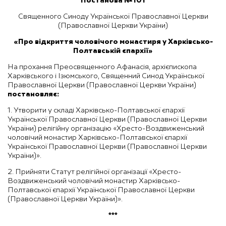
Постанова №101
Священного Синоду Української Православної Церкви
(Православної Церкви України)
«
Про відкриття чоловічого монастиря у Харківсько-
Полтавській єпархії»
На прохання Преосвященного Афанасія, архієпископа
Харківського і Ізюмського, Священний Синод Української
Православної Церкви (Православної Церкви України)
постановляє:
1. Утворити у складі Харківсько-Полтавської єпархії
Української Православної Церкви (Православної Церкви
України) релігійну організацію «Хресто-Воздвиженський
чоловічий монастир Харківсько-Полтавської єпархії
Української Православної Церкви (Православної Церкви
України)».
2. Прийняти Статут релігійної організації «Хресто-
Воздвиженський чоловічий монастир Харківсько-
Полтавської єпархії Української Православної Церкви
(Православної Церкви України)».
***