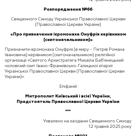
Розпорядження №66
Священного Синоду Української Православної Церкви
(Православної Церкви України)
«
Про призначення ієромонаха Онуфрія керівником
(скитоначальником)»
Призначити ієромонаха Онуфрія (в миру – Петрів Романа
Івановича) керівником (скитоначальником) релігійної
організації «Святого Архистратига Михаїла Баб’янецький
чоловічий скит Івано-Франківсько-Галицької єпархії
Української Православної Церкви (Православної Церкви
України)».
Епіфаній
Митрополит Київський і всієї України,
Предстоятель Православної Церкви України
***
Ухвалено на засіданні Священного Синоду
12 травня 2025 року