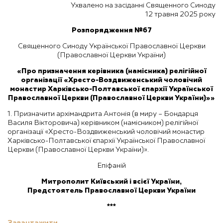
Ухвалено на засіданні Священного Синоду
12 травня 2025 року
Розпорядження №67
Священного Синоду Української Православної Церкви
(Православної Церкви України)
«
Про призначення керівника (намісника) релігійної
організації «Хресто-Воздвиженський чоловічий
монастир Харківсько-Полтавської єпархії Української
Православної Церкви (Православної Церкви України)»»
1. Призначити архімандрита Антонія (в миру – Бондарця
Василя Вікторовича) керівником (намісником) релігійної
організації «Хресто-Воздвиженський чоловічий монастир
Харківсько-Полтавської єпархії Української Православної
Церкви (Православної Церкви України)».
Епіфаній
Митрополит Київський і всієї України,
Предстоятель Православної Церкви України
***
Завантажити