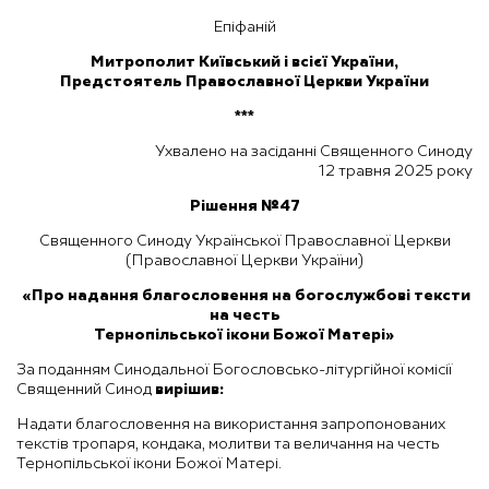
Епіфаній
Митрополит Київський і всієї України,
Предстоятель Православної Церкви України
***
Ухвалено на засіданні Священного Синоду
12 травня 2025 року
Рішення №47
Священного Синоду Української Православної Церкви
(Православної Церкви України)
«Про надання благословення на богослужбові тексти
на честь
Тернопільської ікони Божої Матері
»
За поданням Синодальної Богословсько-літургійної комісії
Священний Синод
вирішив:
Надати благословення на використання запропонованих
текстів тропаря, кондака, молитви та величання на честь
Тернопільської ікони Божої Матері.