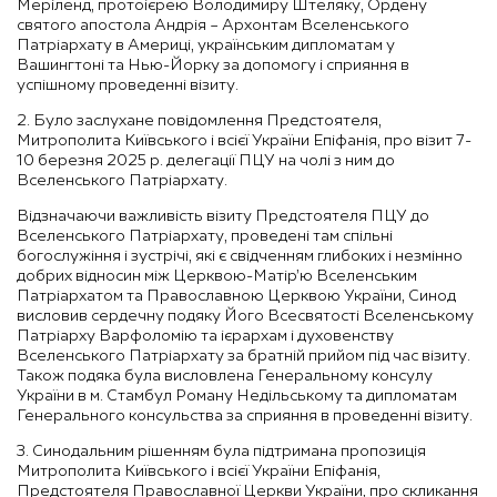
Меріленд, протоієрею Володимиру Штеляку, Ордену
святого апостола Андрія – Архонтам Вселенського
Патріархату в Америці, українським дипломатам у
Вашингтоні та Нью-Йорку за допомогу і сприяння в
успішному проведенні візиту.
2. Було заслухане повідомлення Предстоятеля,
Митрополита Київського і всієї України Епіфанія, про візит 7-
10 березня 2025 р. делегації ПЦУ на чолі з ним до
Вселенського Патріархату.
Відзначаючи важливість візиту Предстоятеля ПЦУ до
Вселенського Патріархату, проведені там спільні
богослужіння і зустрічі, які є свідченням глибоких і незмінно
добрих відносин між Церквою-Матір’ю Вселенським
Патріархатом та Православною Церквою України, Синод
висловив сердечну подяку Його Всесвятості Вселенському
Патріарху Варфоломію та ієрархам і духовенству
Вселенського Патріархату за братній прийом під час візиту.
Також подяка була висловлена Генеральному консулу
України в м. Стамбул Роману Недільському та дипломатам
Генерального консульства за сприяння в проведенні візиту.
3. Синодальним рішенням була підтримана пропозиція
Митрополита Київського і всієї України Епіфанія,
Предстоятеля Православної Церкви України, про скликання