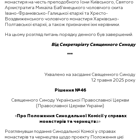
монастиря на честь преподобного Іони Київського, Святого
Архистратига Михаїла Баб’янецького чоловічого скита
Івано-Франківсько-Галицької єпархії та Хресто-
Воздвиженського чоловічого монастиря Харківсько-
Полтавської єпархії, а також призначені їхні керівники.
На цьому розгляд питань порядку денного був завершений.
Від Секретаріату Священного Синоду
***
Ухвалено на засіданні Священного Синоду
12 травня 2025 року
Рішення №46
Священного Синоду Української Православної Церкви
(Православної Церкви України)
«
Про Положення
Синодальної Комісії у справах
монастирів та чернецтв
а»
Розглянувши подання Синодальної Комісії у справах
монастирів та чернецтва щодо проекту Положення цієї