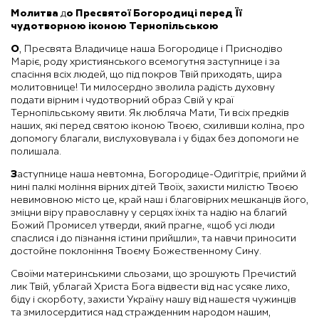
Молитва
д
о Пресвятої Богородиці
перед Її
чудотворною іконою Тернопільською
О
, Пресвята Владичице наша Богородице і Приснодіво
Маріє, роду християнського всемогутня заступнице і за
спасіння всіх людей, що під покров Твій приходять, щира
молитовнице! Ти милосердно зволила радість духовну
подати вірним і чудотворний образ Свій у краї
Тернопільському явити. Як любляча Мати, Ти всіх предків
наших, які перед святою іконою Твоєю, схиливши коліна, про
допомогу благали, вислуховувала і у бідах без допомоги не
полишала.
З
аступнице наша невтомна, Богородице-Одигітріє, прийми й
нині палкі моління вірних дітей Твоїх, захисти милістю Твоєю
невимовною місто це, край наш і благовірних мешканців його,
зміцни віру православну у серцях їхніх та надію на благий
Божий Промисел утверди, який прагне, «щоб усі люди
спаслися і до пізнання істини прийшли», та навчи приносити
достойне поклоніння Твоєму Божественному Сину.
Своїми материнськими сльозами, що зрошують Пречистий
лик Твій, ублагай Христа Бога відвести від нас усяке лихо,
біду і скорботу, захисти Україну нашу від нашестя чужинців
та змилосердитися над стражденним народом нашим,