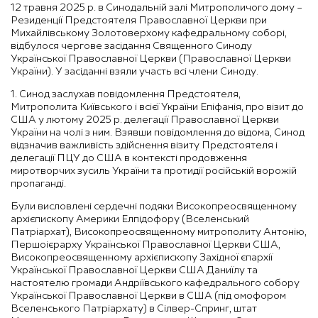
12 травня 2025 р. в Синодальній залі Митрополичого дому –
Резиденції Предстоятеля Православної Церкви при
Михайлівському Золотоверхому кафедральному соборі,
відбулося чергове засідання Священного Синоду
Української Православної Церкви (Православної Церкви
України). У засіданні взяли участь всі члени Синоду.
1. Синод заслухав повідомлення Предстоятеля,
Митрополита Київського і всієї України Епіфанія, про візит до
США у лютому 2025 р. делегації Православної Церкви
України на чолі з ним. Взявши повідомлення до відома, Синод
відзначив важливість здійснення візиту Предстоятеля і
делегації ПЦУ до США в контексті продовження
миротворчих зусиль України та протидії російській ворожій
пропаганді.
Були висловлені сердечні подяки Високопреосвященному
архієпископу Америки Елпідофору (Вселенський
Патріархат), Високопреосвященному митрополиту Антонію,
Першоієрарху Української Православної Церкви США,
Високопреосвященному архієпископу Західної єпархії
Української Православної Церкви США Даниїлу та
настоятелю громади Андріївського кафедрального собору
Української Православної Церкви в США (під омофором
Вселенського Патріархату) в Сілвер-Спринг, штат