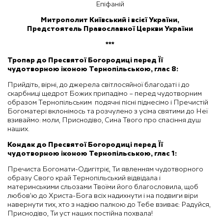
Епіфаній
Митрополит Київський і всієї України,
Предстоятель Православної Церкви України
***
Тропар до Пресвятої Богородиці
перед Її
чудотворною іконою Тернопільською
, глас 8:
Прийдіть, вірні, до джерела світлосяйної благодаті і до
скарбниці щедрот Божих припадімо – перед чудотворним
образом Тернопільським подячні пісні піднесімо і Пречистій
Богоматері вклонімось та розчулено з усіма святими до Неї
взиваймо: моли, Приснодіво, Сина Твого про спасіння душ
наших.
Кондак
до Пресвятої Богородиці
перед Її
чудотворною іконою Тернопільською, глас 1:
Пречиста Богомати-Одигітріє, Ти явленням чудотворного
образу Свого край Тернопільський відвідала і
материнськими сльозами Твоїми його благословила, щоб
любов’ю до Христа-Бога всіх надихнути і на подвиги віри
навернути тих, хто з надією палкою до Тебе взиває: Радуйся,
Приснодіво, Ти уст наших постійна похвала!