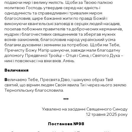
подаючи мир і велику милість. Щоби за Твоєю палкою
молитвою Господь утвердив серед нас єдність і
однодумність та справедливим і тривалим миром
благословив; щире бажання жити по правді Божій і
виконуючи євангельські заповіді в серцях людей насадив,
посилав побожних правителів та доброчесних керманичів,
мудрих і благочестивих священників та зберігав мужніх
воїнів-захисників, благословив народ український усіма
благами духовими і земними за потребою. Щоби ми Тебе,
Пречисту Божу Матір шануючи, завжди мали благодатну
допомогу Предвічної Тройці – Отця і Сина, і Святого Духа –
нині і повсякчас і на віки віків. Амінь.
Величання
В
еличаємо Тебе, Пресвята Діво, і шануємо образ Твій
святий, що вірним людям Своїм явила Ти і через нього землю
Тернопільську благословила.
***
Ухвалено на засіданні Священного Синоду
12 травня 2025 року
Постанова №98