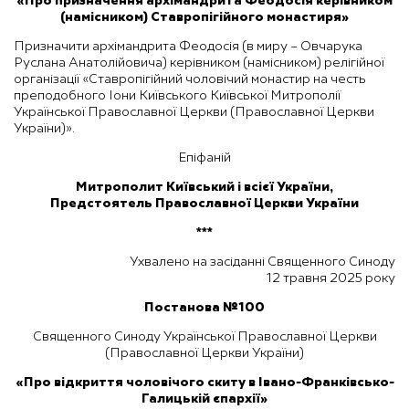
«
Про призначення архімандрита Феодосія керівником
(намісником) Ставропігійного монастиря»
Призначити архімандрита Феодосія (в миру – Овчарука
Руслана Анатолійовича) керівником (намісником) релігійної
організації «Ставропігійний чоловічий монастир на честь
преподобного Іони Київського Київської Митрополії
Української Православної Церкви (Православної Церкви
України)».
Епіфаній
Митрополит Київський і всієї України,
Предстоятель Православної Церкви України
***
Ухвалено на засіданні Священного Синоду
12 травня 2025 року
Постанова №100
Священного Синоду Української Православної Церкви
(Православної Церкви України)
«
Про відкриття чоловічого скиту в Івано-Франківсько-
Галицькій єпархії»