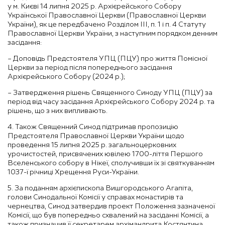
у м. Києві 14 липня 2025 р. Архієрейського Собору
Української Православної Церкви (Православної Церкви
України), як це передбачено Розділом III, п. 1 і п. 4 Статуту
Православної Церкви України, з наступним порядком денним
засідання:
– Доповідь Предстоятеля УПЦ (ПЦУ) про життя Помісної
Церкви за період після попереднього засідання
Архієрейського Собору (2024 р.);
– Затвердження рішень Священного Синоду УПЦ (ПЦУ) за
період від часу засідання Архієрейського Собору 2024 р. та
рішень, що з них випливають.
4. Також Священний Синод підтримав пропозицію
Предстоятеля Православної Церкви України щодо
проведення 15 липня 2025 р. загальноцерковних
урочистостей, присвячених ювілею 1700-ліття Першого
Вселенського собору в Нікеї, сполучивши їх зі святкуванням
1037-ї річниці Хрещення Руси-України.
5. За поданням архієпископа Вишгородського Агапіта,
голови Синодальної Комісії у справах монастирів та
чернецтва, Синод затвердив проект Положення зазначеної
Комісії, що був попередньо схвалений на засіданні Комісії, а
також призначив її секретарем архімандрита Костянтина