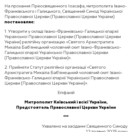
На прохання Преосвященного Іоасафа, митрополита Івано-
Франківського і Галицького, Священний Синод Української
Православної Церкви (Православної Церкви України)
постановляє:
1. Утворити у складі Івано-Франківсько-Галицької єпархії
Української Православної Церкви (Православної Церкви
України) релігійну організацію «Святого Архистратига
Михаїла Баб’янецький чоловічий скит Івано-Франківсько-
Галицької єпархії Української Православної Церкви
(Православної Церкви України)».
2. Прийняти Статут релігійної організації «Святого
Архистратига Михаїла Баб’янецький чоловічий скит Івано-
Франківсько-Галицької єпархії Української Православної
Церкви (Православної Церкви України)».
Епіфаній
Митрополит Київський і всієї України,
Предстоятель Православної Церкви України
***
Ухвалено на засіданні Священного Синоду
12 травня 2025 року