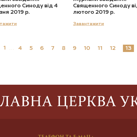
енного Синоду від 4
Священного Синоду ві
зня 2019 р.
лютого 2019 р.
тажити
Завантажити
1
…
4
5
6
7
8
9
10
11
12
13