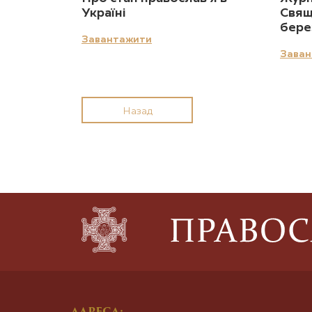
Україні
Свящ
бере
Завантажити
Заван
Назад