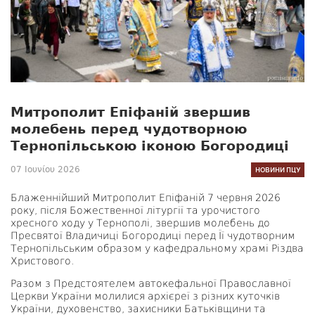
Митрополит Епіфаній звершив
молебень перед чудотворною
Тернопільською іконою Богородиці
07 Ιουνίου 2026
НОВИНИ ПЦУ
Блаженнійший Митрополит Епіфаній 7 червня 2026
року, після Божественної літургії та урочистого
хресного ходу у Тернополі, звершив молебень до
Пресвятої Владичиці Богородиці перед Її чудотворним
Тернопільським образом у кафедральному храмі Різдва
Христового.
Разом з Предстоятелем автокефальної Православної
Церкви України молилися архієреї з різних куточків
України, духовенство, захисники Батьківщини та