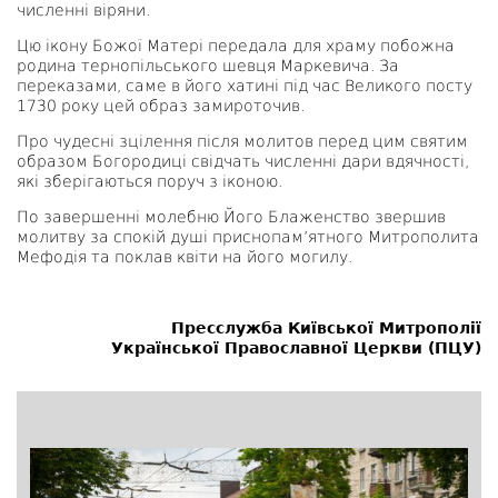
численні віряни.
Цю ікону Божої Матері передала для храму побожна
родина тернопільського шевця Маркевича. За
переказами, саме в його хатині під час Великого посту
1730 року цей образ замироточив.
Про чудесні зцілення після молитов перед цим святим
образом Богородиці свідчать численні дари вдячності,
які зберігаються поруч з іконою.
По завершенні молебню Його Блаженство звершив
молитву за спокій душі приснопамʼятного Митрополита
Мефодія та поклав квіти на його могилу.
Пресслужба Київської Митрополії
Української Православної Церкви (ПЦУ)