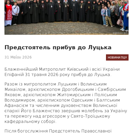
Предстоятель прибув до Луцька
31 Μαΐου 2026
НОВИНИ ПЦУ
Блаженнійший Митрополит Київський і всієї України
Епіфаній 31 травня 2026 року прибув до Луцька.
Разом із митрополитом Луцьким і Волинським
Михаїлом, архієпископом Дрогобицьким і Самбірським
Яковом, архієпископом Житомирським і Поліським
Володимиром, архієпископом Одеським і Балтським
Афанасієм та численним духовенством Волинської
єпархії Його Блаженство звершив молебень за Україну
та перемогу над агресором у Свято-Троїцькому
кафедральному соборі.
Після богослужіння Предстоятель Православної