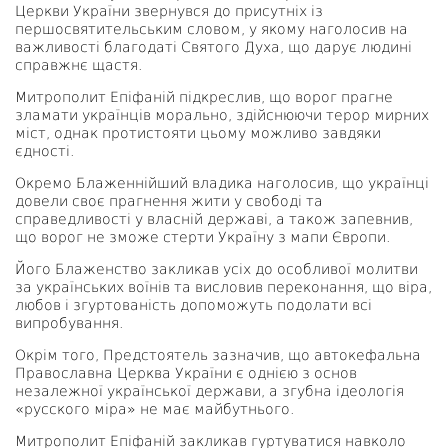
Церкви України звернувся до присутніх із
першосвятительським словом, у якому наголосив на
важливості благодаті Святого Духа, що дарує людині
справжнє щастя.
Митрополит Епіфаній підкреслив, що ворог прагне
зламати українців морально, здійснюючи терор мирних
міст, однак протистояти цьому можливо завдяки
єдності.
Окремо Блаженнійший владика наголосив, що українці
довели своє прагнення жити у свободі та
справедливості у власній державі, а також запевнив,
що ворог не зможе стерти Україну з мапи Європи.
Його Блаженство закликав усіх до особливої молитви
за українських воїнів та висловив переконання, що віра,
любов і згуртованість допоможуть подолати всі
випробування.
Окрім того, Предстоятель зазначив, що автокефальна
Православна Церква України є однією з основ
незалежної української держави, а згубна ідеологія
«русского міра» не має майбутнього.
Митрополит Епіфаній закликав гуртуватися навколо