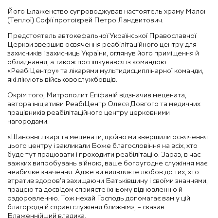
Його Блаженство супроводжував настоятель храму Малої
(Теплої) Софії протоієрей Петро Ландвитович.
Предстоятель автокефальної Української Православної
Церкви звершив освячення реабілітаційного центру для
захисників і захисниць України, оглянув його приміщення й
обладнання, а також поспілкувався із командою
«РеабіЦентру» та лікарями мультидисциплінарної команди,
які лікують військовослужбовців.
Окрім того, Митрополит Епіфаній відзначив мецената,
автора ініціативи РеабіЦентр Олеся Довгого та медичних
працівників реабілітаційного центру церковними
нагородами.
«Шановні лікарі та меценати, щойно ми звершили освячення
цього центру і закликали Боже благословіння на всіх, хто
буде тут працювати і проходити реабілітацію. Зараз, в час
важких випробувань війною, ваше богоугодне служіння має
неабияке значення. Адже ви виявляєте любов до тих, хто
втратив здоров’я захищаючи Батьківщину і своїми знаннями,
працею та досвідом сприяєте їхньому відновленню й
оздоровленню. Тож нехай Господь допомагає вам у цій
благородній справі служіння ближнім», – сказав
Блаженнійший владика.