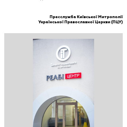
Пресслужба Київської Митрополії
Української Православної Церкви (ПЦУ)