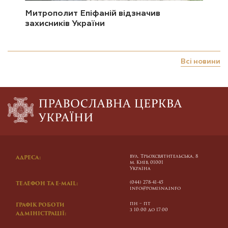
Митрополит Епіфаній відзначив
захисників України
Всі новини
вул. Трьохсвятительська, 8
АДРЕСА:
м. Київ, 01001
Україна
(044) 278-41-45
ТЕЛЕФОН ТА E-MAIL:
info@pomisna.info
пн – пт
ГРАФІК РОБОТИ
з 10:00 до 17:00
АДМІНІСТРАЦІЇ: