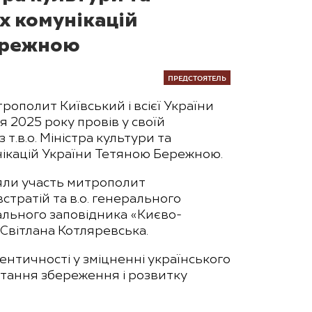
х комунікацій
ережною
ПРЕДСТОЯТЕЛЬ
ополит Київський і всієї України
я 2025 року провів у своїй
з т.в.о. Міністра культури та
нікацій України Тетяною Бережною.
зяли участь митрополит
стратій та в.о. генерального
льного заповідника «Києво-
Світлана Котляревська.
ентичності у зміцненні українського
 питання збереження і розвитку