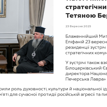
стратегічни
Тетяною Б
23 Вересня 2025
Блаженнійший Митр
Епіфаній 23 вересн
резиденції зустріч 
стратегічних кому
У зустрічі також в
Білоцерківський Єв
директора Націона
Печерська Лавра» 
рили роль духовності, культури й національної ід
’яті для сучасної протидії російській агресії та