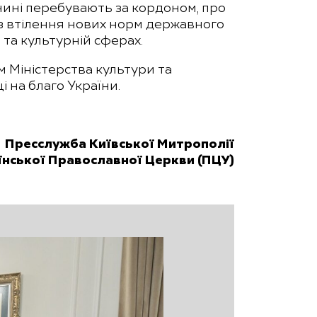
нині перебувають за кордоном, про
ки з втілення нових норм державного
 та культурній сферах.
 Міністерства культури та
і на благо України.
Пресслужба Київської Митрополії
їнської Православної Церкви (ПЦУ)