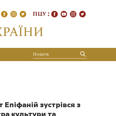
ПЦУ
Епіфаній зустрівся з
тра культури та