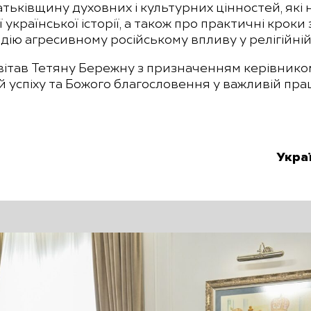
ьківщину духовних і культурних цінностей, які 
ї української історії, а також про практичні кро
тидію агресивному російському впливу у релігійній
ітав Тетяну Бережну з призначенням керівником
їй успіху та Божого благословення у важливій прац
Укра