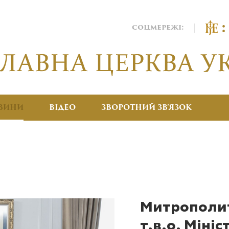
соцмережі:
ВИНИ
ВІДЕО
ЗВОРОТНИЙ ЗВ’ЯЗОК
Митрополит 
т.в.о. Мініс