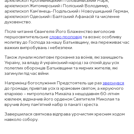
архієпископ Кропивницький і Голованівський Марк,
архієпископ Житомирський і Поліський Володимир,
архієпископ Кам’янець-Подільський і Новоушицький Герман,
архієпископ Одеський і Балтський Афанасій та численне
духовенство.
Після читання Євангелія Його Блаженство виголосив
першосвятительське
слово проповіді
та возніс особливу
молитву до Господа за нашу Батьківщину, яка переживає час
важких випробувань і небезпеки.
Також лунали молитовні прохання за воїнів, які захищають
Україну, за владу й український народ і за спокій душ усіх
полеглих оборонців Батьківщини та мирних жителів, які
загинули під час війни.
Наприкінці богослужіння Предстоятель ще раз
звернувся
до громади, привітав усіх із храмовим святом, а керуючого
єпархією – митрополита Михаїла з нещодавнім 60-літнім
ювілеєм, відзначив його орденом Святителя Миколая та
вручив йому памʼятний набір із панагії і хреста.
Завершилася святкова відправа урочистим хресним ходом
навколо собору.