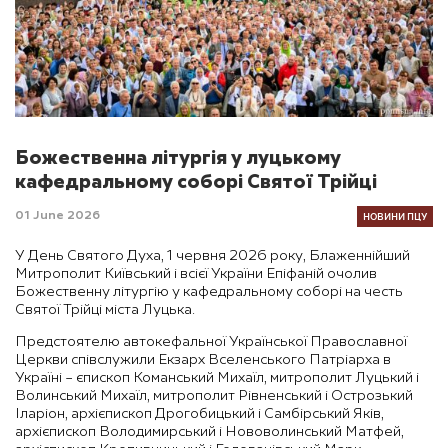
Божественна літургія у луцькому
кафедральному соборі Святої Трійці
НОВИНИ ПЦУ
01 June 2026
У День Святого Духа, 1 червня 2026 року, Блаженнійший
Митрополит Київський і всієї України Епіфаній очолив
Божественну літургію у кафедральному соборі на честь
Святої Трійці міста Луцька.
Предстоятелю автокефальної Української Православної
Церкви співслужили Екзарх Вселенського Патріарха в
Україні – єпископ Команський Михаїл, митрополит Луцький і
Волинський Михаїл, митрополит Рівненський і Острозький
Іларіон, архієпископ Дрогобицький і Самбірський Яків,
архієпископ Володимирський і Нововолинський Матфей,